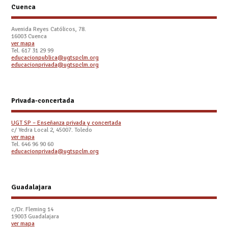
Cuenca
Avenida Reyes Católicos, 78.
16003 Cuenca
ver mapa
Tel. 617 31 29 99
educacionpublica@ugtspclm.org
educacionprivada@ugtspclm.org
Privada-concertada
UGT SP – Enseñanza privada y concertada
c/ Yedra Local 2, 45007. Toledo
ver mapa
Tel. 646 96 90 60
educacionprivada@ugtspclm.org
Guadalajara
c/Dr. Fleming 14
19003 Guadalajara
ver mapa