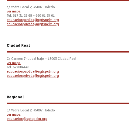
c/ Yedra Local 2, 45007. Toledo
ver mapa
Tel.
617 31 29 68 – 660 61 35 61
educacionpublica@ugtspclm.org
educacionprivada@ugtspclm.org
Ciudad Real
C/ Carmen 7- Local bajo – 13003 Ciudad Real
ver mapa
Tel. 627884440
educacionpublica@ugtspclm.org
educacionprivada@ugtspclm.org
Regional
c/ Yedra Local 2, 45007. Toledo
ver mapa
educacion@ugtspclm.org