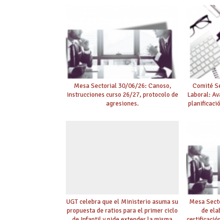
con la
Mesa Sectorial 30/06/26: Canoso,
Comité Se
instrucciones curso 26/27, protocolo de
Laboral: Av
agresiones.
planificaci
UGT celebra que el Ministerio asuma su
Mesa Secto
propuesta de ratios para el primer ciclo
de ela
de Infantil y pide extender la misma
certificaci