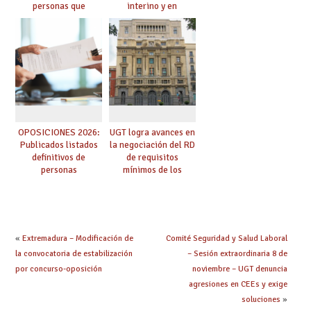
personas que
interino y en
adquieren nueva
prácticas: todo lo que
especialidad
debes saber
OPOSICIONES 2026:
UGT logra avances en
Publicados listados
la negociación del RD
definitivos de
de requisitos
personas
mínimos de los
seleccionadas. ¿Qué
centros educativos y
hacer ahora si he
exige al Ministerio
obtenido plaza?
que los compromisos
se materialicen con
la mayor agilidad
«
Extremadura – Modificación de
Comité Seguridad y Salud Laboral
posible
la convocatoria de estabilización
– Sesión extraordinaria 8 de
por concurso-oposición
noviembre – UGT denuncia
agresiones en CEEs y exige
soluciones
»