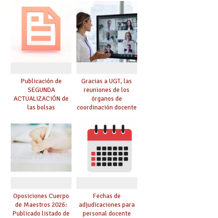
para el curso 26-27
funcionarios/as en
prácticas, se regulan
dichas prácticas y se
convoca acto público
de adjudicación
Publicación de
Gracias a UGT, las
SEGUNDA
reuniones de los
ACTUALIZACIÓN de
órganos de
las bolsas
coordinación docente
provisionales de
se pueden celebrar
Cuerpo de Maestros
de manera
de especialidades
telemática, sin exigir
convocadas a
presencialidad en el
oposición
centro
Oposiciones Cuerpo
Fechas de
de Maestros 2026:
adjudicaciones para
Publicado listado de
personal docente