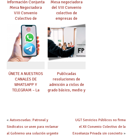
Información Conjunta
Mesa negociadora
Mesa Negociadora
del VIII Convenio
VIII Convenio
colectivo de
Colectivo de
empresas de
Enseñanza
enseñanza privada
Concertada
sostenidas total o
parcialmente con
fondos públicos
ÚNETE A NUESTROS
Publicadas
CANALES DE
resoluciones de
WHATSAPP Y
admisión a ciclos de
TELEGRAM – La
grado básico, medio y
mejor información al
superior de FP
instante
«
Autoescuelas: Patronal y
UGT Servicios Públicos no firma
Sindicatos se unen para reclamar
el XII Convenio Colectivo de la
al Gobierno una solución urgente
Enseñanza Privada sin concierto
»