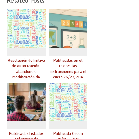
Related Posts
Resolución definitiva
Publicadas en el
de autorización,
DOCM las
abandono o
instrucciones para el
modificación de
curso 26/27, que
programas bilingües
incluyen, gracias al
o plurilingües. Se
Acuerdo firmado por
confirma el abandono
UGT, la recuperación
de un importante
de las 18 lectivas en
número de proyectos
EEMM y la reducción
en colegios.
de lectivas para
mayores de 55
Publicados listados
Publicada Orden