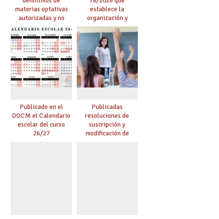
definitivos de
78/2026 que
materias optativas
establece la
autorizadas y no
organización y
autorizadas en ESO y
desarrollo de los
Bachillerato,
programas bilingües
definidas por los
y plurilingües
centros
Publicado en el
Publicadas
DOCM el Calendario
resoluciones de
escolar del curso
suscripción y
26/27
modificación de
conciertos