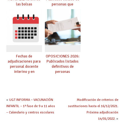
las bolsas
personas que
provisionales de
adquieren nueva
Cuerpo de Maestros
especialidad
de especialidades
convocadas a
oposición
Fechas de
OPOSICIONES 2026:
adjudicaciones para
Publicados listados
personal docente
definitivos de
interino y en
personas
prácticas: todo lo que
seleccionadas. ¿Qué
debes saber
hacer ahora si he
obtenido plaza?
«
UGT INFORMA – VACUNACIÓN
Modificación de criterios de
INFANTIL – 1ª fase de 9 a 11 años
sustituciones hasta el 16/12/2021.
– Calendario y centros escolares
Próxima adjudicación
14/01/2022.
»