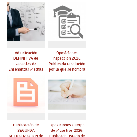
competencia
para el curso 26/27
lingüística: publicada
resolución definitiva
Adjudicación
Oposiciones
DEFINITIVA de
Inspección 2026:
vacantes de
Publicada resolución
Enseñanzas Medias
por la que se nombra
para el curso 26-27
funcionarios/as en
prácticas, se regulan
dichas prácticas y se
convoca acto público
de adjudicación
Publicación de
Oposiciones Cuerpo
SEGUNDA
de Maestros 2026:
ACTUALIZACIÓN de
Publicado listado de