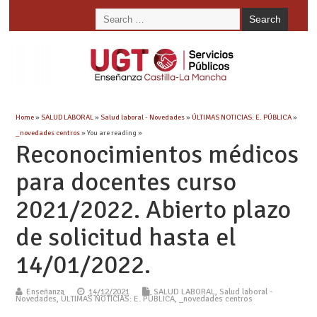
Home
»
SALUD LABORAL
»
Salud laboral - Novedades
»
ÚLTIMAS NOTICIAS: E. PÚBLICA
»
_novedades centros
» You are reading »
Reconocimientos médicos
para docentes curso
2021/2022. Abierto plazo
de solicitud hasta el
14/01/2022.
Enseñanza
14/12/2021
SALUD LABORAL
,
Salud laboral -
Novedades
,
ÚLTIMAS NOTICIAS: E. PÚBLICA
,
_novedades centros