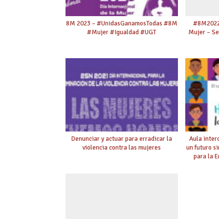
8M 2023 – #UnidasGanamosTodas #8M
#8M2022 
#Mujer #Igualdad #UGT
Mujer – Se
Denunciar y actuar para erradicar la
Aula inter
violencia contra las mujeres
un futuro s
para la 