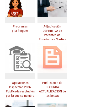
Programas
Adjudicación
plurilingües
DEFINITIVA de
vacantes de
Enseñanzas Medias
para el curso 26-27
Oposiciones
Publicación de
Inspección 2026:
SEGUNDA
Publicada resolución
ACTUALIZACIÓN de
por la que se nombra
las bolsas
funcionarios/as en
provisionales de
prácticas, se regulan
Cuerpo de Maestros