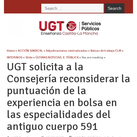
Home
»
ACCIÓN SINDICAL
»
Adjudicaciones centralizadas
»
Bolsas de trabajo CLM
»
INTERINOS
»
Slide
»
ÚLTIMAS NOTICIAS: E. PÚBLICA
» You are reading »
UGT solicita a la
Consejería reconsiderar la
puntuación de la
experiencia en bolsa en
las especialidades del
antiguo cuerpo 591