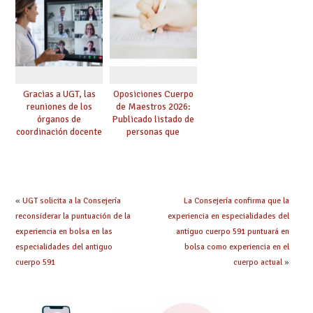
dichas prácticas y se
de especialidades
convoca acto público
convocadas a
de adjudicación
oposición
Gracias a UGT, las
Oposiciones Cuerpo
reuniones de los
de Maestros 2026:
órganos de
Publicado listado de
coordinación docente
personas que
se pueden celebrar
adquieren nueva
de manera
especialidad
telemática, sin exigir
presencialidad en el
centro
«
UGT solicita a la Consejería
La Consejería confirma que la
reconsiderar la puntuación de la
experiencia en especialidades del
experiencia en bolsa en las
antiguo cuerpo 591 puntuará en
especialidades del antiguo
bolsa como experiencia en el
cuerpo 591
cuerpo actual
»