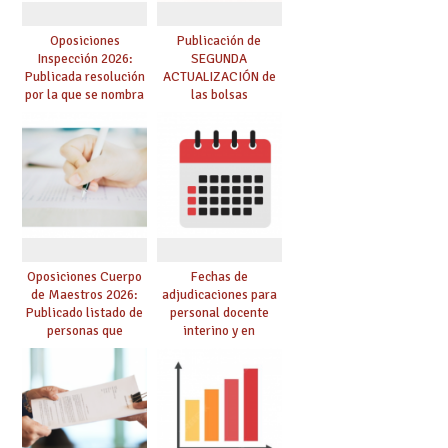
Oposiciones
Publicación de
Inspección 2026:
SEGUNDA
Publicada resolución
ACTUALIZACIÓN de
por la que se nombra
las bolsas
funcionarios/as en
provisionales de
prácticas, se regulan
Cuerpo de Maestros
dichas prácticas y se
de especialidades
convoca acto público
convocadas a
de adjudicación
oposición
Oposiciones Cuerpo
Fechas de
de Maestros 2026:
adjudicaciones para
Publicado listado de
personal docente
personas que
interino y en
adquieren nueva
prácticas: todo lo que
especialidad
debes saber