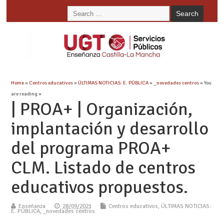
Home
»
Centros educativos
»
ÚLTIMAS NOTICIAS: E. PÚBLICA
»
_novedades centros
» You
are reading »
| PROA+ | Organización,
implantación y desarrollo
del programa PROA+
CLM. Listado de centros
educativos propuestos.
Enseñanza
28/09/2021
Centros educativos
,
ÚLTIMAS NOTICIAS:
E. PÚBLICA
,
_novedades centros