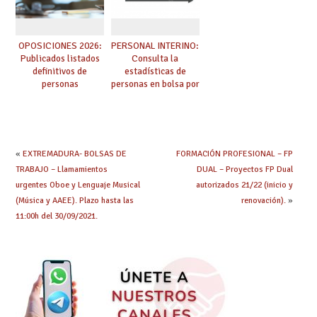
OPOSICIONES 2026:
PERSONAL INTERINO:
Publicados listados
Consulta la
definitivos de
estadísticas de
personas
personas en bolsa por
seleccionadas. ¿Qué
cuerpo, especialidad
hacer ahora si he
y tipo de bolsa para
obtenido plaza?
el curso 26/27
«
EXTREMADURA- BOLSAS DE
FORMACIÓN PROFESIONAL – FP
TRABAJO – Llamamientos
DUAL – Proyectos FP Dual
urgentes Oboe y Lenguaje Musical
autorizados 21/22 (inicio y
(Música y AAEE). Plazo hasta las
renovación).
»
11:00h del 30/09/2021.