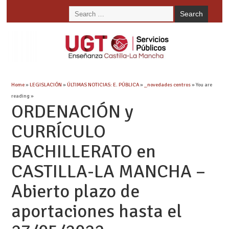
Home
»
LEGISLACIÓN
»
ÚLTIMAS NOTICIAS: E. PÚBLICA
»
_novedades centros
» You are
reading »
ORDENACIÓN y
CURRÍCULO
BACHILLERATO en
CASTILLA-LA MANCHA –
Abierto plazo de
aportaciones hasta el