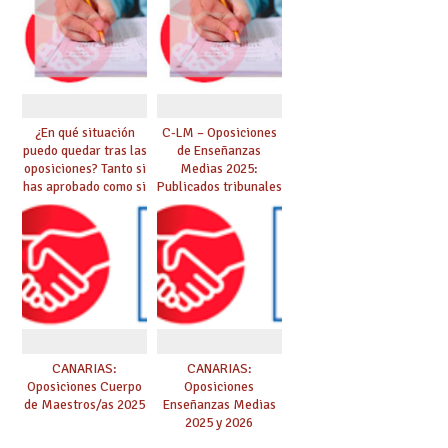
Música y Artes
ASPIRANTES
Escénicas
SELECCIONADOS
¿En qué situación
C-LM – Oposiciones
puedo quedar tras las
de Enseñanzas
oposiciones? Tanto si
Medias 2025:
has aprobado como si
Publicados tribunales
te quedas en bolsa,
y sedes. CONSULTA
te lo explicamos todo
AQUÍ TU TRIBUNAL.
aquí
Las pruebas se
iniciarán el 21 de
junio.
CANARIAS:
CANARIAS:
Oposiciones Cuerpo
Oposiciones
de Maestros/as 2025
Enseñanzas Medias
2025 y 2026