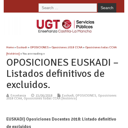
Home
»
Euskadi
»
OPOSICIONES
»
Oposiciones 2018 CCAA
»
Oposiciones todas CCAA
[histórico]
» You are reading »
OPOSICIONES EUSKADI –
Listados definitivos de
excluidos.
Enseñanza
15/06/2018
Euskadi
,
OPOSICIONES
,
Oposiciones
2018 CCAA
,
Oposiciones todas CCAA [histórico]
EUSKADI) Oposiciones Docentes 2018: Listado definitivo
de excluidos