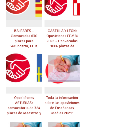
BALEARES –
CASTILLA Y LEÓN:
Convocadas 630
Oposiciones EEMM
plazas para
2026 – Convocadas
Secundaria, EOIs,
1006 plazas de
Maestros,
Secundaria, EOIs y
Conservatorios y FP
Conservatorios
(solicitudes del 15 de
enero al 4 de febrero)
Oposiciones
Toda la información
ASTURIAS:
sobre las oposiciones
convocatoria de 324
de Enseñanzas
plazas de Maestros y
Medias 2025:
10 plazas de
PUBLICADO LISTADO
Catedráticos de
DEFINITIVO DE