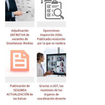
Adjudicación
Oposiciones
DEFINITIVA de
Inspección 2026:
vacantes de
Publicada resolución
Enseñanzas Medias
por la que se nombra
para el curso 26-27
funcionarios/as en
prácticas, se regulan
dichas prácticas y se
convoca acto público
de adjudicación
Publicación de
Gracias a UGT, las
SEGUNDA
reuniones de los
ACTUALIZACIÓN de
órganos de
las bolsas
coordinación docente
provisionales de
se pueden celebrar