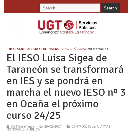
Home
»
CENTROS
»
Slide
»
ÚLTIMAS NOTICIAS: E. PÚBLICA
» You are reading »
El IESO Luisa Sigea de
Tarancón se transformará
en IES y se pondrá en
marcha el nuevo IESO nº 3
en Ocaña el próximo
curso 24/25
UGT Enseñanza
29/02/2024
CENTROS
,
Slide
,
ÚLTIMAS
NOTICIAS: E. PÚBLICA