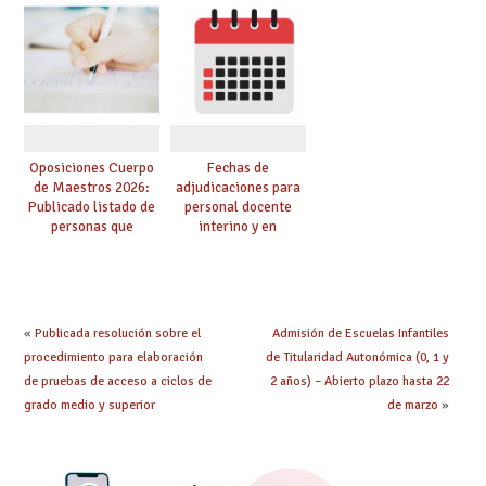
Cuerpo de Maestros
de manera
de especialidades
telemática, sin exigir
convocadas a
presencialidad en el
oposición
centro
Oposiciones Cuerpo
Fechas de
de Maestros 2026:
adjudicaciones para
Publicado listado de
personal docente
personas que
interino y en
adquieren nueva
prácticas: todo lo que
especialidad
debes saber
«
Publicada resolución sobre el
Admisión de Escuelas Infantiles
procedimiento para elaboración
de Titularidad Autonómica (0, 1 y
de pruebas de acceso a ciclos de
2 años) – Abierto plazo hasta 22
grado medio y superior
de marzo
»