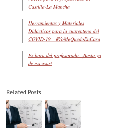
Castilla-La Mancha
Herramientas y Materiales
Didácticos para la cuarentena del
COVID-19 – #YoMeQuedoEnCasa
Es hora del profesorado. ¡Basta ya
de excusas!
Related Posts