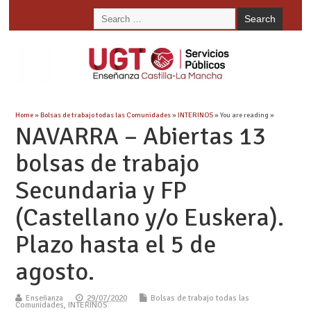
Home
»
Bolsas de trabajo todas las Comunidades
»
INTERINOS
» You are reading »
NAVARRA – Abiertas 13
bolsas de trabajo
Secundaria y FP
(Castellano y/o Euskera).
Plazo hasta el 5 de
agosto.
Enseñanza
29/07/2020
Bolsas de trabajo todas las
Comunidades
,
INTERINOS