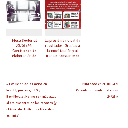
en centros
ambición al resto de
tensionados
etapas
Mesa Sectorial
La presión sindical da
23/06/26:
resultados. Gracias a
Comisiones de
la movilización y al
elaboración de
trabajo constante de
pruebas de
UGT la Ley de
certificación de
Jornada y Ratios
competencia
continúa su
lingüística
tramitación
«
Evolución de las ratios en
Publicado en el DOCM el
Infantil, primaria, ESO y
Calendario Escolar del curso
Bachillerato. No, no son más altas
24/25
»
ahora que antes de los recortes (y
el Acuerdo de Mejoras las reduce
aún más)