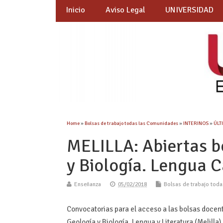
Inicio
Aviso Legal
UNIVERSIDAD
Home
»
Bolsas de trabajo todas las Comunidades
»
INTERINOS
»
ÚLT
MELILLA: Abiertas b
y Biología. Lengua C
Enseñanza
05/02/2018
Bolsas de trabajo tod
Convocatorias para el acceso a las bolsas docen
Geología y Biología, Lengua y Literatura (Melilla)