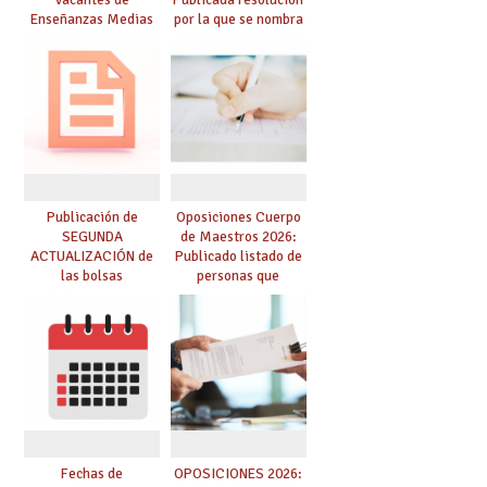
Enseñanzas Medias
por la que se nombra
para el curso 26-27
funcionarios/as en
prácticas, se regulan
dichas prácticas y se
convoca acto público
de adjudicación
Publicación de
Oposiciones Cuerpo
SEGUNDA
de Maestros 2026:
ACTUALIZACIÓN de
Publicado listado de
las bolsas
personas que
provisionales de
adquieren nueva
Cuerpo de Maestros
especialidad
de especialidades
convocadas a
oposición
Fechas de
OPOSICIONES 2026: