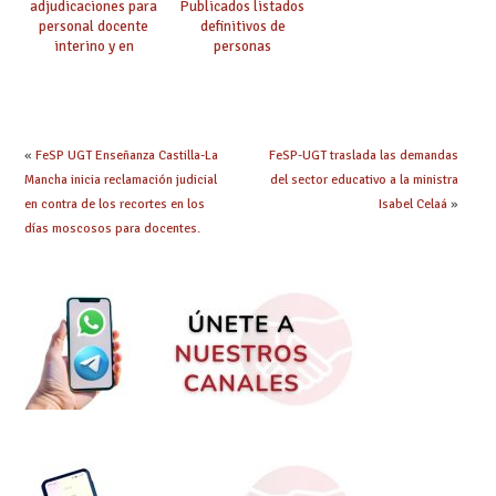
adjudicaciones para
Publicados listados
personal docente
definitivos de
interino y en
personas
prácticas: todo lo que
seleccionadas. ¿Qué
debes saber
hacer ahora si he
obtenido plaza?
«
FeSP UGT Enseñanza Castilla-La
FeSP-UGT traslada las demandas
Mancha inicia reclamación judicial
del sector educativo a la ministra
en contra de los recortes en los
Isabel Celaá
»
días moscosos para docentes.