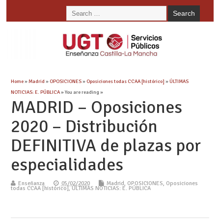
Home
»
Madrid
»
OPOSICIONES
»
Oposiciones todas CCAA [histórico]
»
ÚLTIMAS
NOTICIAS: E. PÚBLICA
» You are reading »
MADRID – Oposiciones
2020 – Distribución
DEFINITIVA de plazas por
especialidades
Enseñanza
05/02/2020
Madrid
,
OPOSICIONES
,
Oposiciones
todas CCAA [histórico]
,
ÚLTIMAS NOTICIAS: E. PÚBLICA