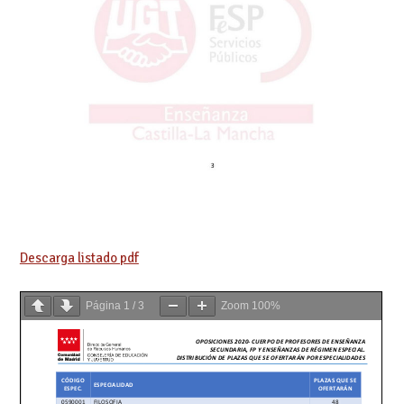
Descarga listado pdf
Página
1
/
3
Zoom
100%