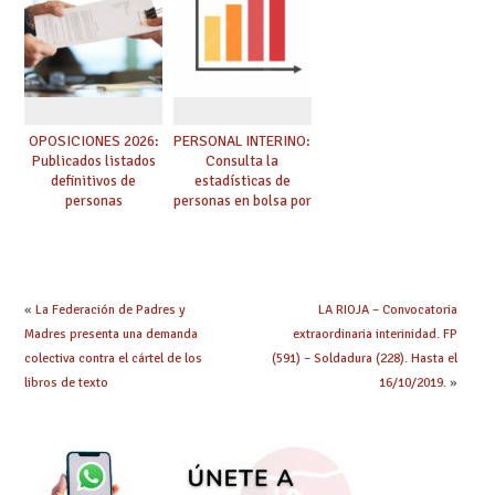
OPOSICIONES 2026:
PERSONAL INTERINO:
Publicados listados
Consulta la
definitivos de
estadísticas de
personas
personas en bolsa por
seleccionadas. ¿Qué
cuerpo, especialidad
hacer ahora si he
y tipo de bolsa para
obtenido plaza?
el curso 26/27
«
La Federación de Padres y
LA RIOJA – Convocatoria
Madres presenta una demanda
extraordinaria interinidad. FP
colectiva contra el cártel de los
(591) – Soldadura (228). Hasta el
libros de texto
16/10/2019.
»