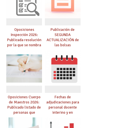
Oposiciones
Publicación de
Inspección 2026:
SEGUNDA
Publicada resolución
ACTUALIZACIÓN de
por la que se nombra
las bolsas
funcionarios/as en
provisionales de
prácticas, se regulan
Cuerpo de Maestros
dichas prácticas y se
de especialidades
convoca acto público
convocadas a
de adjudicación
oposición
Oposiciones Cuerpo
Fechas de
de Maestros 2026:
adjudicaciones para
Publicado listado de
personal docente
personas que
interino y en
adquieren nueva
prácticas: todo lo que
especialidad
debes saber