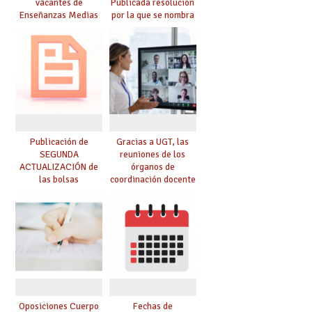
vacantes de
Publicada resolución
Enseñanzas Medias
por la que se nombra
para el curso 26-27
funcionarios/as en
prácticas, se regulan
dichas prácticas y se
convoca acto público
de adjudicación
Publicación de
Gracias a UGT, las
SEGUNDA
reuniones de los
ACTUALIZACIÓN de
órganos de
las bolsas
coordinación docente
provisionales de
se pueden celebrar
Cuerpo de Maestros
de manera
de especialidades
telemática, sin exigir
convocadas a
presencialidad en el
oposición
centro
Oposiciones Cuerpo
Fechas de