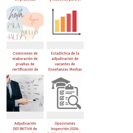
curso 26-27
Comisiones de
Estadística de la
elaboración de
adjudicación de
pruebas de
vacantes de
certificación de
Enseñanzas Medias
competencia
para el curso 26/27
lingüística: publicada
resolución definitiva
Adjudicación
Oposiciones
DEFINITIVA de
Inspección 2026: