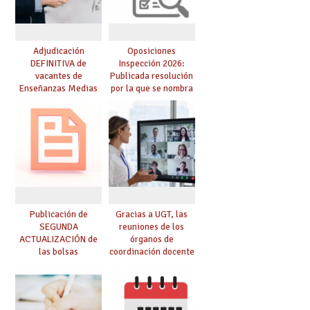
Adjudicación
Oposiciones
DEFINITIVA de
Inspección 2026:
vacantes de
Publicada resolución
Enseñanzas Medias
por la que se nombra
para el curso 26-27
funcionarios/as en
prácticas, se regulan
dichas prácticas y se
convoca acto público
de adjudicación
Publicación de
Gracias a UGT, las
SEGUNDA
reuniones de los
ACTUALIZACIÓN de
órganos de
las bolsas
coordinación docente
provisionales de
se pueden celebrar
Cuerpo de Maestros
de manera
de especialidades
telemática, sin exigir
convocadas a
presencialidad en el