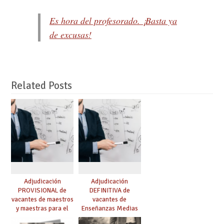
Es hora del profesorado. ¡Basta ya
de excusas!
Related Posts
Adjudicación
Adjudicación
PROVISIONAL de
DEFINITIVA de
vacantes de maestros
vacantes de
y maestras para el
Enseñanzas Medias
curso 26-27
para el curso 26-27