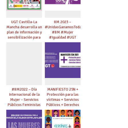
UGT Castilla-La
8M 2023 –
Mancha desarrolla un
#UnidasGanamosTodas
plan de información y
#8M #Mujer
sensibilización para
#Igualdad #UGT
jóvenes en materia
de
corresponsabilidad y
trabajo de los
cuidados.
#8M2022 – Día
MANIFIESTO 25N +
Internacional de la
Protección para las
Mujer – Servicios
víctimas + Servicios
Públicos Feministas
Públicos + Derechos
para Avanzar
laborales