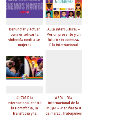
Denunciar y actuar
Aula intercultural –
para erradicar la
Por un presente y un
violencia contra las
futuro sin pobreza.
mujeres
Día Internacional
para la Erradicación
de la Pobreza
#17M Día
#8M – Día
Internacional contra
Internacional de la
la Homofobia, la
Mujer – Manifiesto 8
Transfobia y la
de marzo. Trabajamos
Bifobia – “Una mirada
por la Igualdad.
transformadora. El
Defendemos tus
sindicalismo del siglo
derechos.