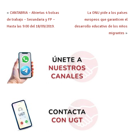
XXI y las personas
#ESENCIALES #8M
LGTBI”
#8M2021
«
CANTABRIA – Abiertas 4 bolsas
La ONU pide a los países
de trabajo – Secundaria y FP –
europeos que garanticen el
Hasta las 9:00 del 18/09/2019.
desarrollo educativo de los niños
migrantes
»