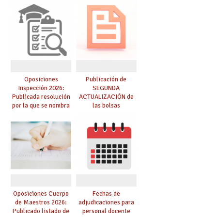
Oposiciones
Publicación de
Inspección 2026:
SEGUNDA
Publicada resolución
ACTUALIZACIÓN de
por la que se nombra
las bolsas
funcionarios/as en
provisionales de
prácticas, se regulan
Cuerpo de Maestros
dichas prácticas y se
de especialidades
convoca acto público
convocadas a
de adjudicación
oposición
Oposiciones Cuerpo
Fechas de
de Maestros 2026:
adjudicaciones para
Publicado listado de
personal docente