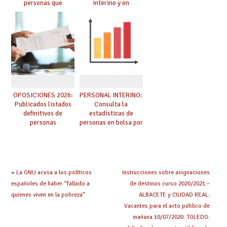
personas que
interino y en
adquieren nueva
prácticas: todo lo que
especialidad
debes saber
OPOSICIONES 2026:
PERSONAL INTERINO:
Publicados listados
Consulta la
definitivos de
estadísticas de
personas
personas en bolsa por
seleccionadas. ¿Qué
cuerpo, especialidad
hacer ahora si he
y tipo de bolsa para
obtenido plaza?
el curso 26/27
«
La ONU acusa a los políticos
Instrucciones sobre asignaciones
españoles de haber “fallado a
de destinos curso 2020/2021 –
quienes viven en la pobreza”
ALBACETE y CIUDAD REAL:
Vacantes para el acto público de
mañana 10/07/2020. TOLEDO: