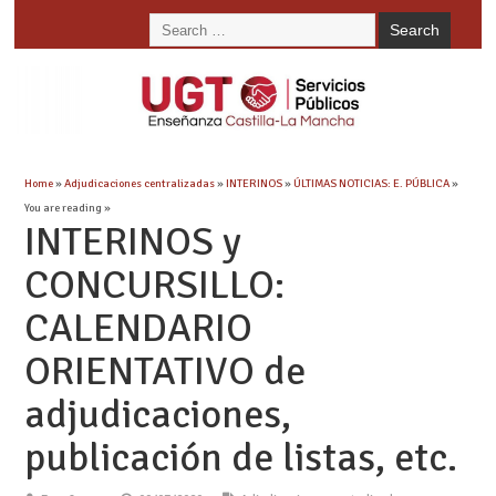
Home
»
Adjudicaciones centralizadas
»
INTERINOS
»
ÚLTIMAS NOTICIAS: E. PÚBLICA
»
You are reading »
INTERINOS y
CONCURSILLO:
CALENDARIO
ORIENTATIVO de
adjudicaciones,
publicación de listas, etc.