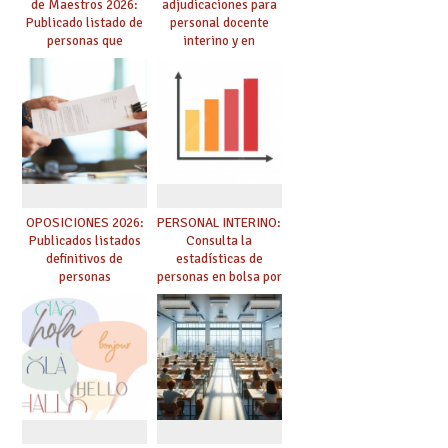
de Maestros 2026:
adjudicaciones para
Publicado listado de
personal docente
personas que
interino y en
adquieren nueva
prácticas: todo lo que
especialidad
debes saber
OPOSICIONES 2026:
PERSONAL INTERINO:
Publicados listados
Consulta la
definitivos de
estadísticas de
personas
personas en bolsa por
seleccionadas. ¿Qué
cuerpo, especialidad
hacer ahora si he
y tipo de bolsa para
obtenido plaza?
el curso 26/27