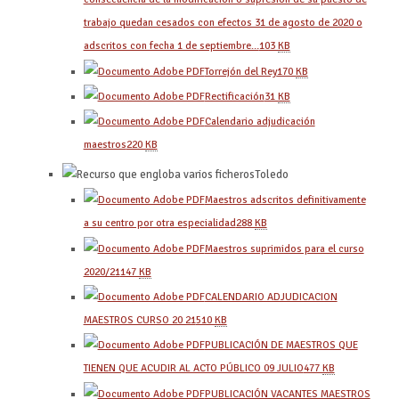
trabajo quedan cesados con efectos 31 de agosto de 2020 o
adscritos con fecha 1 de septiembre…
103
KB
Torrejón del Rey
170
KB
Rectificación
31
KB
Calendario adjudicación
maestros
220
KB
Toledo
Maestros adscritos definitivamente
a su centro por otra especialidad
288
KB
Maestros suprimidos para el curso
2020/21
147
KB
CALENDARIO ADJUDICACION
MAESTROS CURSO 20 21
510
KB
PUBLICACIÓN DE MAESTROS QUE
TIENEN QUE ACUDIR AL ACTO PÚBLICO 09 JULIO
477
KB
PUBLICACIÓN VACANTES MAESTROS