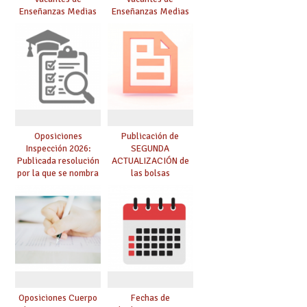
Enseñanzas Medias
Enseñanzas Medias
para el curso 26/27
para el curso 26-27
Oposiciones
Publicación de
Inspección 2026:
SEGUNDA
Publicada resolución
ACTUALIZACIÓN de
por la que se nombra
las bolsas
funcionarios/as en
provisionales de
prácticas, se regulan
Cuerpo de Maestros
dichas prácticas y se
de especialidades
convoca acto público
convocadas a
de adjudicación
oposición
Oposiciones Cuerpo
Fechas de