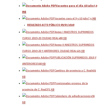
Vacantes para el día 10 julio
7,5
MB
Vacantes para el 9 y 10 julio
7,4
MB
RESULTADO ACTO PÚBLICO 09/07/2020
Anexo I MAESTROS SUPRIMIDOS
CURSO 2019-20 CIUDAD REAL
480
KB
Anexo II MAESTROS SUPRIMIDOS
CURSO 2019-20 Y ANTERIORES CIUDAD REAL
421
KB
PUBLICACIÓN SUPRIMIDOS 2019 Y
ANTERIORES
568
KB
Cambios de provincia a C. Real
401
KB
Provisionales propios de la
provincia de C. Real
371
KB
Calendario de adjudicaciones
436
KB