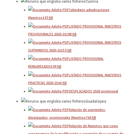
Cuenca
Calendario adjudicaciones
Maestros
133
KB
LISTADO PROVISIONAL MAESTROS
PROVISIONALES 2020-21
198
KB
LISTADO PROVISIONAL MAESTROS
SUPRIMIDOS 2020-21
153
KB
LISTADO PROVISIONAL
REINGRESADOS
39
KB
LISTADO PROVISIONAL MAESTROS
PRACTICAS 2020-21
46
KB
DESPLAZADOS 2020 provisional
Guadalajara
Relación de suprimidos,
desplazados, provisionales Maestros
718
KB
Relación de Maestros que como
consecuencia de la modificación o supresión de su puesto de