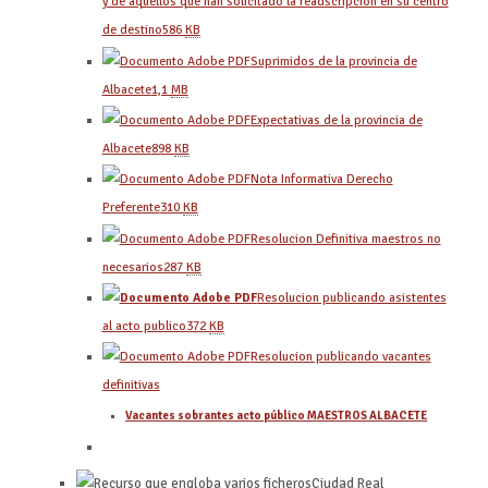
y de aquellos que han solicitado la readscripción en su centro
de destino
586
KB
Suprimidos de la provincia de
Albacete
1,1
MB
Expectativas de la provincia de
Albacete
898
KB
Nota Informativa Derecho
Preferente
310
KB
Resolucion Definitiva maestros no
necesarios
287
KB
Resolucion publicando asistentes
al acto publico
372
KB
Resolucion publicando vacantes
definitivas
Vacantes sobrantes acto público MAESTROS ALBACETE
Ciudad Real