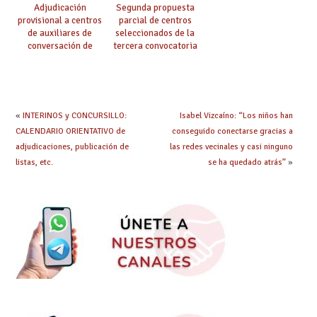
Adjudicación
Segunda propuesta
provisional a centros
parcial de centros
de auxiliares de
seleccionados de la
conversación de
tercera convocatoria
inglés y francés
de ayudas del Plan de
climatización en
colegios
«
INTERINOS y CONCURSILLO:
Isabel Vizcaíno: “Los niños han
CALENDARIO ORIENTATIVO de
conseguido conectarse gracias a
adjudicaciones, publicación de
las redes vecinales y casi ninguno
listas, etc.
se ha quedado atrás”
»