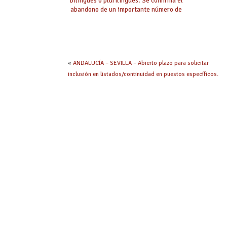
bilingües o plurilingües. Se confirma el
abandono de un importante número de
proyectos en colegios.
«
ANDALUCÍA – SEVILLA – Abierto plazo para solicitar
inclusión en listados/continuidad en puestos específicos.