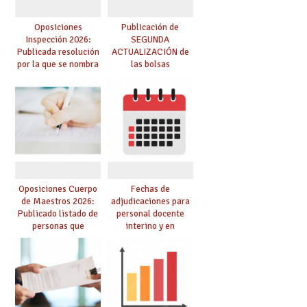
Oposiciones
Publicación de
Inspección 2026:
SEGUNDA
Publicada resolución
ACTUALIZACIÓN de
por la que se nombra
las bolsas
funcionarios/as en
provisionales de
prácticas, se regulan
Cuerpo de Maestros
dichas prácticas y se
de especialidades
convoca acto público
convocadas a
de adjudicación
oposición
Oposiciones Cuerpo
Fechas de
de Maestros 2026:
adjudicaciones para
Publicado listado de
personal docente
personas que
interino y en
adquieren nueva
prácticas: todo lo que
especialidad
debes saber