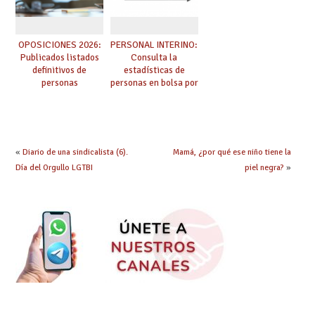
OPOSICIONES 2026:
PERSONAL INTERINO:
Publicados listados
Consulta la
definitivos de
estadísticas de
personas
personas en bolsa por
seleccionadas. ¿Qué
cuerpo, especialidad
hacer ahora si he
y tipo de bolsa para
obtenido plaza?
el curso 26/27
«
Diario de una sindicalista (6).
Mamá, ¿por qué ese niño tiene la
Día del Orgullo LGTBI
piel negra?
»