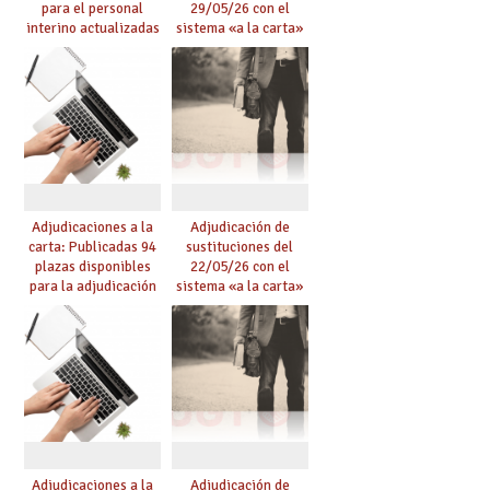
para el personal
29/05/26 con el
interino actualizadas
sistema «a la carta»
para el curso 26/27
conseguido con el
Acuerdo de Mejoras
Adjudicaciones a la
Adjudicación de
carta: Publicadas 94
sustituciones del
plazas disponibles
22/05/26 con el
para la adjudicación
sistema «a la carta»
de mañana y abierto
conseguido con el
plazo de solicitudes
Acuerdo de Mejoras
Adjudicaciones a la
Adjudicación de