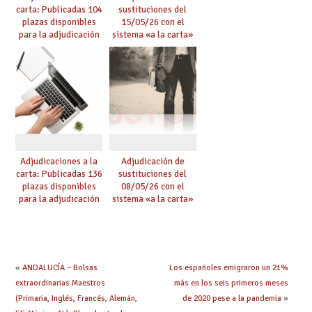
carta: Publicadas 104
sustituciones del
plazas disponibles
15/05/26 con el
para la adjudicación
sistema «a la carta»
de mañana y abierto
conseguido con el
plazo de solicitudes
Acuerdo de Mejoras
Adjudicaciones a la
Adjudicación de
carta: Publicadas 136
sustituciones del
plazas disponibles
08/05/26 con el
para la adjudicación
sistema «a la carta»
de mañana y abierto
conseguido con el
plazo de solicitudes
Acuerdo de Mejoras
«
ANDALUCÍA – Bolsas
Los españoles emigraron un 21%
extraordinarias Maestros
más en los seis primeros meses
(Primaria, Inglés, Francés, Alemán,
de 2020 pese a la pandemia
»