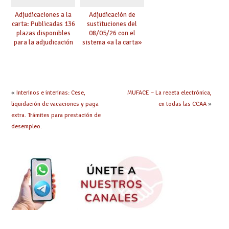
Adjudicaciones a la
Adjudicación de
carta: Publicadas 136
sustituciones del
plazas disponibles
08/05/26 con el
para la adjudicación
sistema «a la carta»
de mañana y abierto
conseguido con el
plazo de solicitudes
Acuerdo de Mejoras
«
Interinos e interinas: Cese,
MUFACE – La receta electrónica,
liquidación de vacaciones y paga
en todas las CCAA
»
extra. Trámites para prestación de
desempleo.