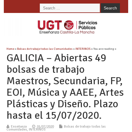
Home
»
Bolsas de trabajo todas las Comunidades
»
INTERINOS
» You are reading »
GALICIA – Abiertas 49
bolsas de trabajo
Maestros, Secundaria, FP,
EOI, Música y AAEE, Artes
Plásticas y Diseño. Plazo
hasta el 15/07/2020.
Enseñanza
01/07/2020
Bolsas de trabajo todas las
Comunidades
,
INTERINOS