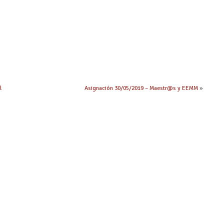
l
Asignación 30/05/2019 – Maestr@s y EEMM
»