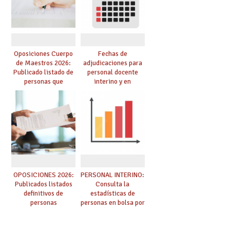
de adjudicación
oposición
Oposiciones Cuerpo
Fechas de
de Maestros 2026:
adjudicaciones para
Publicado listado de
personal docente
personas que
interino y en
adquieren nueva
prácticas: todo lo que
especialidad
debes saber
OPOSICIONES 2026:
PERSONAL INTERINO:
Publicados listados
Consulta la
definitivos de
estadísticas de
personas
personas en bolsa por
seleccionadas. ¿Qué
cuerpo, especialidad
hacer ahora si he
y tipo de bolsa para