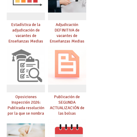
Estadística de la
Adjudicación
adjudicación de
DEFINITIVA de
vacantes de
vacantes de
Enseñanzas Medias
Enseñanzas Medias
para el curso 26/27
para el curso 26-27
Oposiciones
Publicación de
Inspección 2026:
SEGUNDA
Publicada resolución
ACTUALIZACIÓN de
por la que se nombra
las bolsas
funcionarios/as en
provisionales de
prácticas, se regulan
Cuerpo de Maestros
dichas prácticas y se
de especialidades
convoca acto público
convocadas a