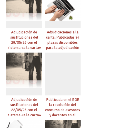
Adjudicación de
Adjudicaciones a la
sustituciones del
carta: Publicadas 94
29/05/26 con el
plazas disponibles
sistema «a la carta»
para la adjudicación
conseguido con el
de mañana y abierto
Acuerdo de Mejoras
plazo de solicitudes
Adjudicación de
Publicada en el BOE
sustituciones del
la resolución del
22/05/26 con el
concurso de asesores
sistema «a la carta»
y docentes en el
conseguido con el
exterior
Acuerdo de Mejoras