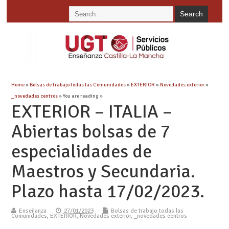
Home
»
Bolsas de trabajo todas las Comunidades
»
EXTERIOR
»
Novedades exterior
»
_novedades centros
» You are reading »
EXTERIOR – ITALIA –
Abiertas bolsas de 7
especialidades de
Maestros y Secundaria.
Plazo hasta 17/02/2023.
Enseñanza
27/01/2023
Bolsas de trabajo todas las
Comunidades
,
EXTERIOR
,
Novedades exterior
,
_novedades centros