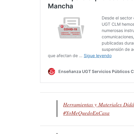
Herramientas y Materiales Didá
#YoMeQuedoEnCasa