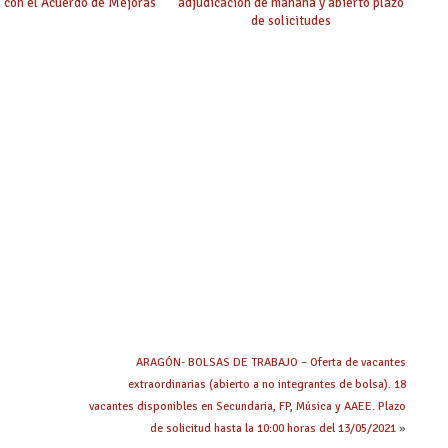
 con el Acuerdo de Mejoras
adjudicación de mañana y abierto plazo
de solicitudes
ARAGÓN- BOLSAS DE TRABAJO – Oferta de vacantes
extraordinarias (abierto a no integrantes de bolsa). 18
vacantes disponibles en Secundaria, FP, Música y AAEE. Plazo
de solicitud hasta la 10:00 horas del 13/05/2021
»