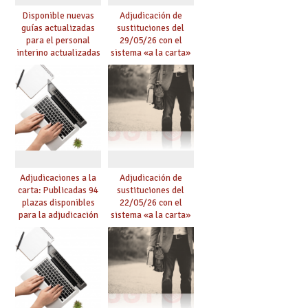
Disponible nuevas
Adjudicación de
guías actualizadas
sustituciones del
para el personal
29/05/26 con el
interino actualizadas
sistema «a la carta»
para el curso 26/27
conseguido con el
Acuerdo de Mejoras
Adjudicaciones a la
Adjudicación de
carta: Publicadas 94
sustituciones del
plazas disponibles
22/05/26 con el
para la adjudicación
sistema «a la carta»
de mañana y abierto
conseguido con el
plazo de solicitudes
Acuerdo de Mejoras