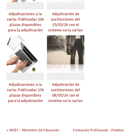
Adjudicaciones a la
Adjudicación de
carta: Publicadas 104
sustituciones del
plazas disponibles
15/05/26 con el
para la adjudicación
sistema «a la carta»
de mañana y abierto
conseguido con el
plazo de solicitudes
Acuerdo de Mejoras
Adjudicaciones a la
Adjudicación de
carta: Publicadas 136
sustituciones del
plazas disponibles
08/05/26 con el
para la adjudicación
sistema «a la carta»
de mañana y abierto
conseguido con el
plazo de solicitudes
Acuerdo de Mejoras
«
INTEF – Ministerio de Educación
Formación Profesional – Pruebas