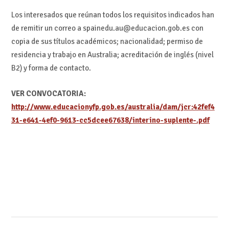
Los interesados que reúnan todos los requisitos indicados han
de remitir un correo a spainedu.au@educacion.gob.es con
copia de sus títulos académicos; nacionalidad; permiso de
residencia y trabajo en Australia; acreditación de inglés (nivel
B2) y forma de contacto.
VER CONVOCATORIA:
http://www.educacionyfp.gob.es/australia/dam/jcr:42fef4
31-e641-4ef0-9613-cc5dcee67638/interino-suplente-.pdf