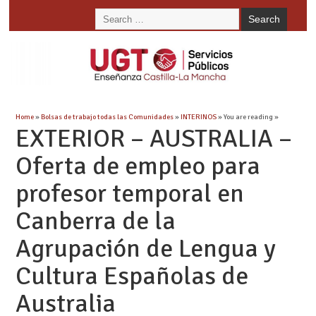
Home
»
Bolsas de trabajo todas las Comunidades
»
INTERINOS
» You are reading »
EXTERIOR – AUSTRALIA –
Oferta de empleo para
profesor temporal en
Canberra de la
Agrupación de Lengua y
Cultura Españolas de
Australia