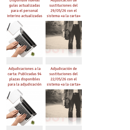
Disponible nuevas
Adjudicación de
guías actualizadas
sustituciones del
para el personal
29/05/26 con el
interino actualizadas
sistema «a la carta»
para el curso 26/27
conseguido con el
Acuerdo de Mejoras
Adjudicaciones a la
Adjudicación de
carta: Publicadas 94
sustituciones del
plazas disponibles
22/05/26 con el
para la adjudicación
sistema «a la carta»
de mañana y abierto
conseguido con el
plazo de solicitudes
Acuerdo de Mejoras