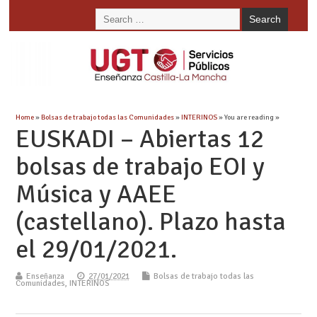
Home
»
Bolsas de trabajo todas las Comunidades
»
INTERINOS
» You are reading »
EUSKADI – Abiertas 12
bolsas de trabajo EOI y
Música y AAEE
(castellano). Plazo hasta
el 29/01/2021.
Enseñanza
27/01/2021
Bolsas de trabajo todas las
Comunidades
,
INTERINOS