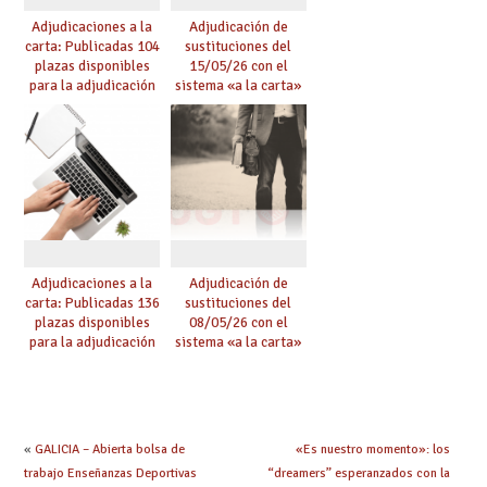
Adjudicaciones a la
Adjudicación de
carta: Publicadas 104
sustituciones del
plazas disponibles
15/05/26 con el
para la adjudicación
sistema «a la carta»
de mañana y abierto
conseguido con el
plazo de solicitudes
Acuerdo de Mejoras
Adjudicaciones a la
Adjudicación de
carta: Publicadas 136
sustituciones del
plazas disponibles
08/05/26 con el
para la adjudicación
sistema «a la carta»
de mañana y abierto
conseguido con el
plazo de solicitudes
Acuerdo de Mejoras
«
GALICIA – Abierta bolsa de
«Es nuestro momento»: los
trabajo Enseñanzas Deportivas
“dreamers” esperanzados con la