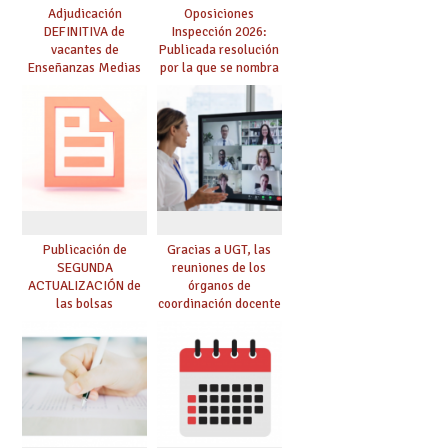
Adjudicación
Oposiciones
DEFINITIVA de
Inspección 2026:
vacantes de
Publicada resolución
Enseñanzas Medias
por la que se nombra
para el curso 26-27
funcionarios/as en
prácticas, se regulan
dichas prácticas y se
convoca acto público
de adjudicación
Publicación de
Gracias a UGT, las
SEGUNDA
reuniones de los
ACTUALIZACIÓN de
órganos de
las bolsas
coordinación docente
provisionales de
se pueden celebrar
Cuerpo de Maestros
de manera
de especialidades
telemática, sin exigir
convocadas a
presencialidad en el
oposición
centro