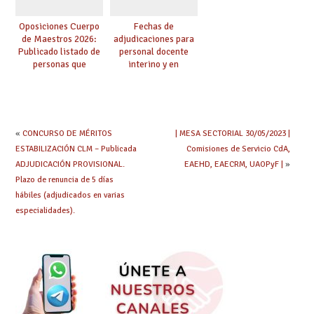
Oposiciones Cuerpo
Fechas de
de Maestros 2026:
adjudicaciones para
Publicado listado de
personal docente
personas que
interino y en
adquieren nueva
prácticas: todo lo que
especialidad
debes saber
«
CONCURSO DE MÉRITOS
| MESA SECTORIAL 30/05/2023 |
ESTABILIZACIÓN CLM – Publicada
Comisiones de Servicio CdA,
ADJUDICACIÓN PROVISIONAL.
EAEHD, EAECRM, UAOPyF |
»
Plazo de renuncia de 5 días
hábiles (adjudicados en varias
especialidades).