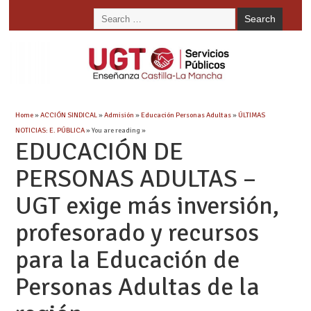
Home
»
ACCIÓN SINDICAL
»
Admisión
»
Educación Personas Adultas
»
ÚLTIMAS
NOTICIAS: E. PÚBLICA
» You are reading »
EDUCACIÓN DE
PERSONAS ADULTAS –
UGT exige más inversión,
profesorado y recursos
para la Educación de
Personas Adultas de la