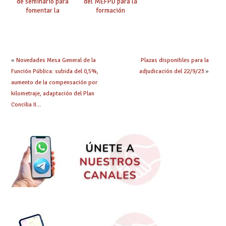
de seminario para
del MEFPD para la
fomentar la
formación
colaboración
permanente del
internacional entre
profesorado y sobre
docentes
el desarrollo de la
función directiva
«
Novedades Mesa General de la
Plazas disponibles para la
Función Pública: subida del 0,5%,
adjudicación del 22/9/23
»
aumento de la compensación por
kilometraje, adaptación del Plan
Concilia II…