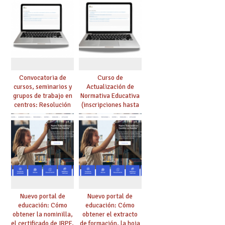
instante
obtener plaza en el
exterior’
Convocatoria de
Curso de
cursos, seminarios y
Actualización de
grupos de trabajo en
Normativa Educativa
centros: Resolución
(inscripciones hasta
definitiva de acciones
el 15 de enero)
formativas
gratuito para
autorizadas
afiliados/as
Nuevo portal de
Nuevo portal de
educación: Cómo
educación: Cómo
obtener la nominilla,
obtener el extracto
el certificado de IRPF,
de formación, la hoja