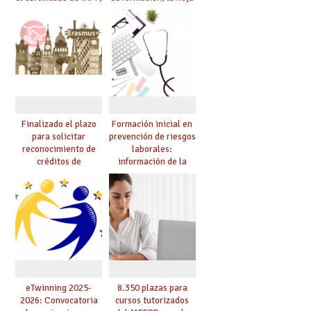
modificar datos
de servicios y el
bancarios y consultar
certificado de
trienios/sexenios
competencia digital
Finalizado el plazo
Formación inicial en
para solicitar
prevención de riesgos
reconocimiento de
laborales:
créditos de
información de la
innovación y/o
convocatoria para el
formación por
curso 25/26
participar en
proyectos Erasmus+
durante el curso 24-
25
eTwinning 2025-
8.350 plazas para
2026: Convocatoria
cursos tutorizados