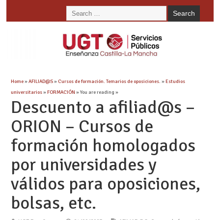
Home
»
AFILIAD@S
»
Cursos de formación. Temarios de oposiciones.
»
Estudios
universitarios
»
FORMACIÓN
» You are reading »
Descuento a afiliad@s –
ORION – Cursos de
formación homologados
por universidades y
válidos para oposiciones,
bolsas, etc.