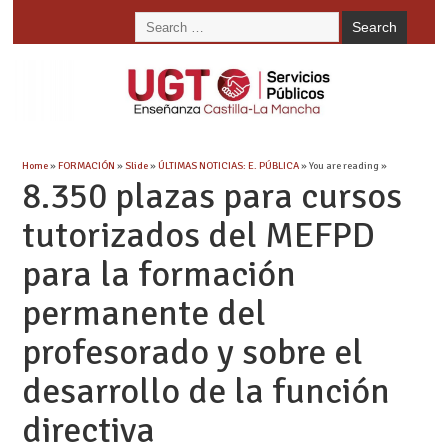
Home
»
FORMACIÓN
»
Slide
»
ÚLTIMAS NOTICIAS: E. PÚBLICA
» You are reading »
8.350 plazas para cursos
tutorizados del MEFPD
para la formación
permanente del
profesorado y sobre el
desarrollo de la función
directiva