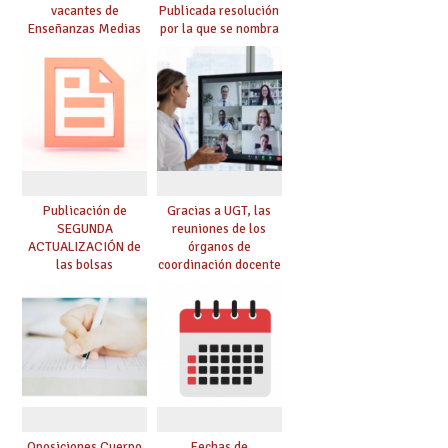
vacantes de
Publicada resolución
Enseñanzas Medias
por la que se nombra
para el curso 26-27
funcionarios/as en
prácticas, se regulan
dichas prácticas y se
convoca acto público
de adjudicación
Publicación de
Gracias a UGT, las
SEGUNDA
reuniones de los
ACTUALIZACIÓN de
órganos de
las bolsas
coordinación docente
provisionales de
se pueden celebrar
Cuerpo de Maestros
de manera
de especialidades
telemática, sin exigir
convocadas a
presencialidad en el
oposición
centro
Oposiciones Cuerpo
Fechas de