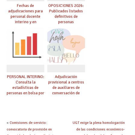
Fechas de
OPOSICIONES 2026:
adjudicaciones para
Publicados listados
personal docente
definitivos de
interino y en
personas
prácticas: todo lo que
seleccionadas. ¿Qué
debes saber
hacer ahora si he
obtenido plaza?
PERSONAL INTERINO:
Adjudicación
Consulta la
provisional a centros
estadísticas de
de auxiliares de
personas en bolsa por
conversación de
cuerpo, especialidad
inglés y francés
y tipo de bolsa para
el curso 26/27
«
Comisiones de servicio:
UGT exige la plena homologación
convocatoria de provisión en
de las condiciones económico-