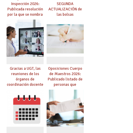
Inspección 2026:
SEGUNDA
Publicada resolución
ACTUALIZACIÓN de
por la que se nombra
las bolsas
funcionarios/as en
provisionales de
prácticas, se regulan
Cuerpo de Maestros
dichas prácticas y se
de especialidades
convoca acto público
convocadas a
de adjudicación
oposición
Gracias a UGT, las
Oposiciones Cuerpo
reuniones de los
de Maestros 2026:
órganos de
Publicado listado de
coordinación docente
personas que
se pueden celebrar
adquieren nueva
de manera
especialidad
telemática, sin exigir
presencialidad en el
centro