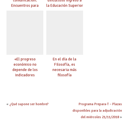
comunicación.
dificultoso ingreso a
Encuentros para
la Educación Superior
aprender, encuentros
chilena
para ejercer derechos
«El progreso
En el día de la
económico no
Filosofía, es
depende de los
necesaria más
indicadores
filosofía
educativos»
«
¿Qué supone ser hombre?
Programa Prepara-T – Plazas
disponibles para la adjudicación
del miércoles 21/11/2018
»