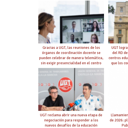
Gracias a UGT, las reuniones de los
UGT logra
órganos de coordinación docente se
del RD de
pueden celebrar de manera telemática,
centros edu
sin exigir presencialidad en el centro
que los c
con la
UGT reclama abrir una nueva etapa de
Llamamient
negociación para responder a los
de 2026: p
nuevos desafíos de la educación
Pub