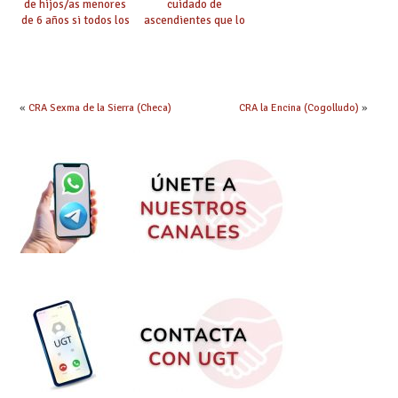
de hijos/as menores
cuidado de
de 6 años si todos los
ascendientes que lo
progenitores
requieran por razón
trabajan a al menos
de edad y se
75 km (Código 0144)
encuentren a cargo
(Código 0145)
«
CRA Sexma de la Sierra (Checa)
CRA la Encina (Cogolludo)
»