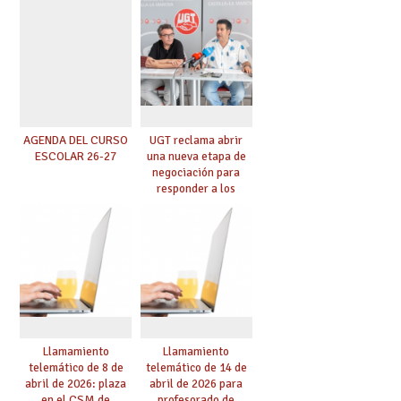
de manera
exige al Ministerio
telemática, sin exigir
que los compromisos
presencialidad en el
se materialicen con
centro
la mayor agilidad
posible
AGENDA DEL CURSO
UGT reclama abrir
ESCOLAR 26-27
una nueva etapa de
negociación para
responder a los
nuevos desafíos de la
educación
Llamamiento
Llamamiento
telemático de 8 de
telemático de 14 de
abril de 2026: plaza
abril de 2026 para
en el CSM de
profesorado de