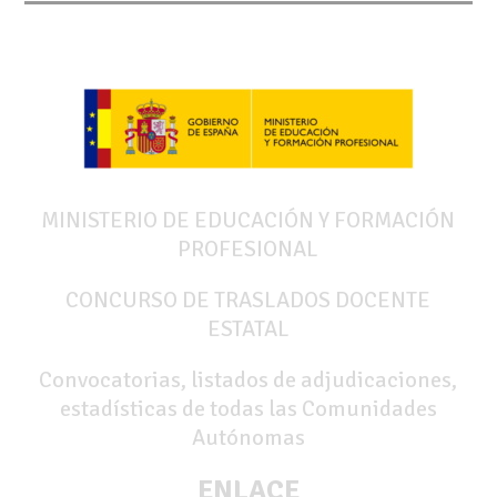
MINISTERIO DE EDUCACIÓN Y FORMACIÓN
PROFESIONAL
CONCURSO DE TRASLADOS DOCENTE
ESTATAL
Convocatorias, listados de adjudicaciones,
estadísticas de todas las Comunidades
Autónomas
ENLACE