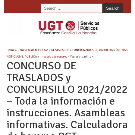
Home
»
Concurso de traslados
»
DESTACADOS
»
FUNCIONARIOS DE CARRERA
»
ÚLTIMAS
NOTICIAS: E. PÚBLICA
»
_novedades centros
» You are reading »
CONCURSO DE
TRASLADOS y
CONCURSILLO 2021/2022
– Toda la información e
instrucciones. Asambleas
informativas. Calculadora