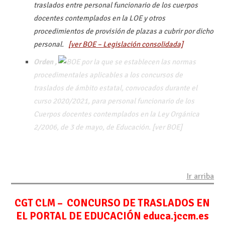
traslados entre personal funcionario de los cuerpos
docentes contemplados en la LOE y otros
procedimientos de provisión de plazas a cubrir por dicho
personal.
[ver BOE – Legislación consolidada]
Orden ,
por la que se establecen las normas
procedimentales aplicables a los concursos de
traslados de ámbito estatal, convocados durante el
curso 2020/2021, para personal funcionario de los
Cuerpos docentes contemplados en la Ley Orgánica
2/2006, de 3 de mayo, de Educación. [ver BOE]
Ir arriba
CGT CLM – CONCURSO DE TRASLADOS EN
EL PORTAL DE EDUCACIÓN educa.jccm.es