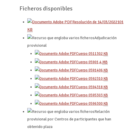
Ficheros disponibles
Resolución de 14/03/2022
101
KB
Adjudicación
provisional
Cuerpo 0511
302
KB
Cuerpo 0590
1,4
MB
Cuerpo 0591
406
KB
Cuerpo 0592
310
KB
Cuerpo 0594
318
KB
Cuerpo 0595
303
KB
Cuerpo 0596
300
KB
Relación
provisional por Centros de participantes que han
obtenido plaza