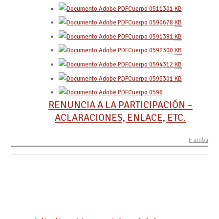
Cuerpo 0511
301
KB
Cuerpo 0590
678
KB
Cuerpo 0591
381
KB
Cuerpo 0592
300
KB
Cuerpo 0594
312
KB
Cuerpo 0595
301
KB
Cuerpo 0596
RENUNCIA A LA PARTICIPACIÓN –
ACLARACIONES, ENLACE, ETC.
Ir arriba