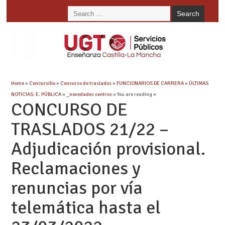
Home
»
Concursillo
»
Concurso de traslados
»
FUNCIONARIOS DE CARRERA
»
ÚLTIMAS
NOTICIAS: E. PÚBLICA
»
_novedades centros
» You are reading »
CONCURSO DE
TRASLADOS 21/22 –
Adjudicación provisional.
Reclamaciones y
renuncias por vía
telemática hasta el