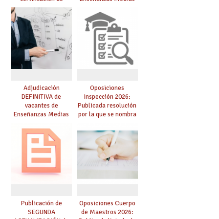
competencia
para el curso 26/27
lingüística: publicada
resolución definitiva
Adjudicación
Oposiciones
DEFINITIVA de
Inspección 2026:
vacantes de
Publicada resolución
Enseñanzas Medias
por la que se nombra
para el curso 26-27
funcionarios/as en
prácticas, se regulan
dichas prácticas y se
convoca acto público
de adjudicación
Publicación de
Oposiciones Cuerpo
SEGUNDA
de Maestros 2026: