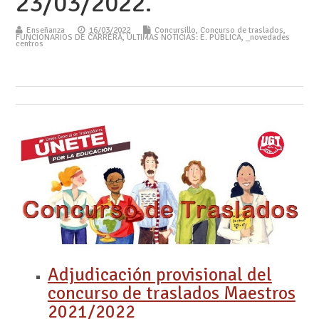
23/03/2022.
Enseñanza
16/03/2022
Concursillo
,
Concurso de traslados
,
FUNCIONARIOS DE CARRERA
,
ÚLTIMAS NOTICIAS: E. PÚBLICA
,
_novedades
centros
Adjudicación provisional del
concurso de traslados Maestros
2021/2022