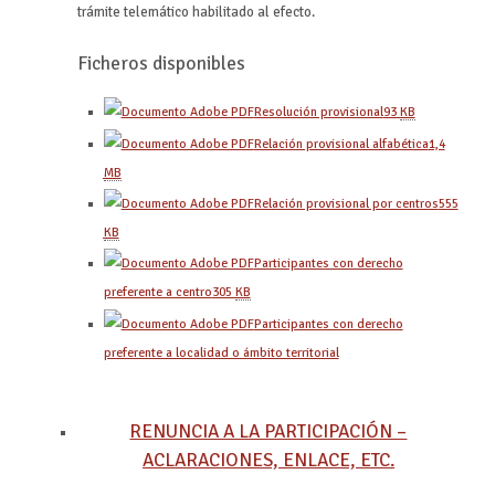
trámite telemático habilitado al efecto.
Ficheros disponibles
Resolución provisional
93
KB
Relación provisional alfabética
1,4
MB
Relación provisional por centros
555
KB
Participantes con derecho
preferente a centro
305
KB
Participantes con derecho
preferente a localidad o ámbito territorial
RENUNCIA A LA PARTICIPACIÓN –
ACLARACIONES, ENLACE, ETC.