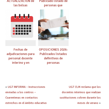
ACTUALIZACIÓN de
Publicado listado de
las bolsas
personas que
provisionales de
adquieren nueva
Cuerpo de Maestros
especialidad
de especialidades
convocadas a
oposición
Fechas de
OPOSICIONES 2026:
adjudicaciones para
Publicados listados
personal docente
definitivos de
interino y en
personas
prácticas: todo lo que
seleccionadas. ¿Qué
debes saber
hacer ahora si he
obtenido plaza?
«
UGT INFORMA – Instrucciones
UGT CLM reclama que los
enviadas a los centros –
docentes interinos que realizan
Cuarentenas en contactos
sustituciones cobren durante los
estrechos en el ámbito educativo
meses de verano
»