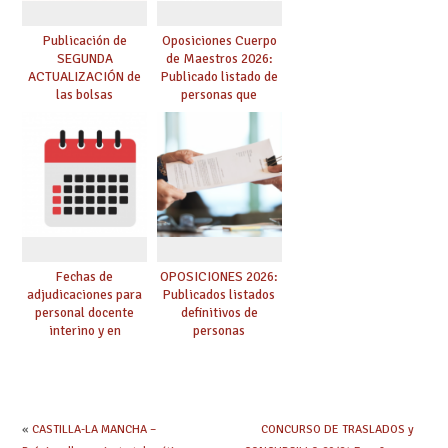
Publicación de
Oposiciones Cuerpo
SEGUNDA
de Maestros 2026:
ACTUALIZACIÓN de
Publicado listado de
las bolsas
personas que
provisionales de
adquieren nueva
Cuerpo de Maestros
especialidad
de especialidades
convocadas a
oposición
Fechas de
OPOSICIONES 2026:
adjudicaciones para
Publicados listados
personal docente
definitivos de
interino y en
personas
prácticas: todo lo que
seleccionadas. ¿Qué
debes saber
hacer ahora si he
obtenido plaza?
«
CASTILLA-LA MANCHA –
CONCURSO DE TRASLADOS y