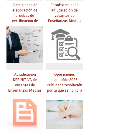
Comisiones de
Estadística de la
elaboración de
adjudicación de
pruebas de
vacantes de
certificación de
Enseñanzas Medias
competencia
para el curso 26/27
lingüística: publicada
resolución definitiva
Adjudicación
Oposiciones
DEFINITIVA de
Inspección 2026:
vacantes de
Publicada resolución
Enseñanzas Medias
por la que se nombra
para el curso 26-27
funcionarios/as en
prácticas, se regulan
dichas prácticas y se
convoca acto público
de adjudicación