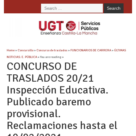
Home
»
Concursillo
»
Concurso de traslados
»
FUNCIONARIOS DE CARRERA
»
ÚLTIMAS
NOTICIAS: E. PÚBLICA
» You are reading »
CONCURSO DE
TRASLADOS 20/21
Inspección Educativa.
Publicado baremo
provisional.
Reclamaciones hasta el