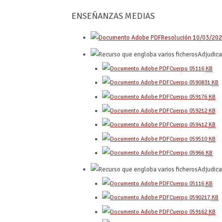
ENSEÑANZAS MEDIAS
Resolución 10/03/20
Adjudica
Cuerpo 0511
6
KB
Cuerpo 0590
831
KB
Cuerpo 0591
76
KB
Cuerpo 0592
12
KB
Cuerpo 0594
12
KB
Cuerpo 0595
10
KB
Cuerpo 0596
6
KB
Adjudica
Cuerpo 0511
6
KB
Cuerpo 0590
217
KB
Cuerpo 0591
62
KB