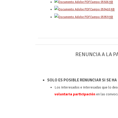
Cuerpo 0592
6
KB
Cuerpo 0594
10
KB
Cuerpo 0595
9
KB
RENUNCIA A LA P
SOLO ES POSIBLE RENUNCIAR SI SE H
Los interesados e interesadas que lo des
voluntaria participación
en las convoc