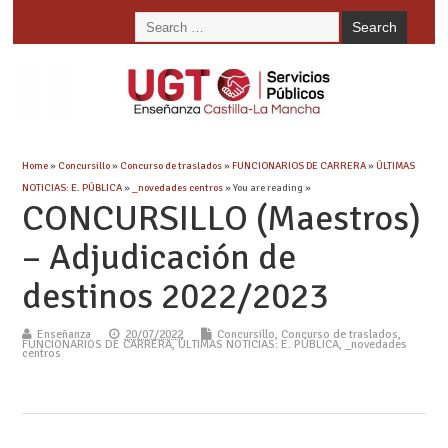
Home
»
Concursillo
»
Concurso de traslados
»
FUNCIONARIOS DE CARRERA
»
ÚLTIMAS
NOTICIAS: E. PÚBLICA
»
_novedades centros
» You are reading »
CONCURSILLO (Maestros)
– Adjudicación de
destinos 2022/2023
Enseñanza
20/07/2022
Concursillo
,
Concurso de traslados
,
FUNCIONARIOS DE CARRERA
,
ÚLTIMAS NOTICIAS: E. PÚBLICA
,
_novedades
centros