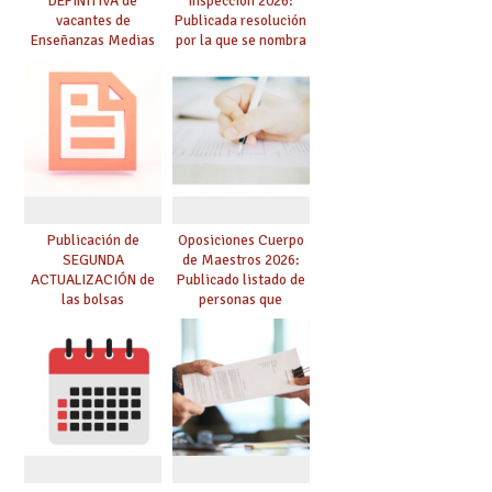
DEFINITIVA de
Inspección 2026:
vacantes de
Publicada resolución
Enseñanzas Medias
por la que se nombra
para el curso 26-27
funcionarios/as en
prácticas, se regulan
dichas prácticas y se
convoca acto público
de adjudicación
Publicación de
Oposiciones Cuerpo
SEGUNDA
de Maestros 2026:
ACTUALIZACIÓN de
Publicado listado de
las bolsas
personas que
provisionales de
adquieren nueva
Cuerpo de Maestros
especialidad
de especialidades
convocadas a
oposición