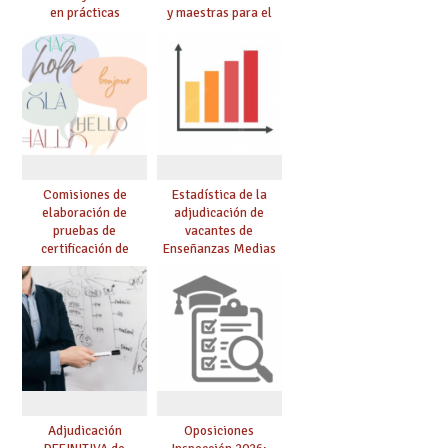
en prácticas
y maestras para el
curso 26-27
Comisiones de
Estadística de la
elaboración de
adjudicación de
pruebas de
vacantes de
certificación de
Enseñanzas Medias
competencia
para el curso 26/27
lingüística: publicada
resolución definitiva
Adjudicación
Oposiciones