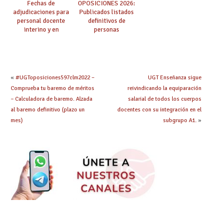
Fechas de
OPOSICIONES 2026:
adjudicaciones para
Publicados listados
personal docente
definitivos de
interino y en
personas
prácticas: todo lo que
seleccionadas. ¿Qué
debes saber
hacer ahora si he
obtenido plaza?
«
#UGToposiciones597clm2022 –
UGT Enseñanza sigue
Comprueba tu baremo de méritos
reivindicando la equiparación
– Calculadora de baremo. Alzada
salarial de todos los cuerpos
al baremo definitivo (plazo un
docentes con su integración en el
mes)
subgrupo A1.
»