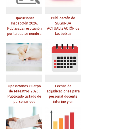
Oposiciones
Publicación de
Inspección 2026:
SEGUNDA
Publicada resolución
ACTUALIZACIÓN de
por la que se nombra
las bolsas
funcionarios/as en
provisionales de
prácticas, se regulan
Cuerpo de Maestros
dichas prácticas y se
de especialidades
convoca acto público
convocadas a
de adjudicación
oposición
Oposiciones Cuerpo
Fechas de
de Maestros 2026:
adjudicaciones para
Publicado listado de
personal docente
personas que
interino y en
adquieren nueva
prácticas: todo lo que
especialidad
debes saber