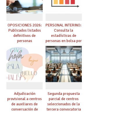
OPOSICIONES 2026:
PERSONAL INTERINO:
Publicados listados
Consulta la
definitivos de
estadísticas de
personas
personas en bolsa por
seleccionadas. ¿Qué
cuerpo, especialidad
hacer ahora si he
y tipo de bolsa para
obtenido plaza?
el curso 26/27
Adjudicación
Segunda propuesta
provisional a centros
parcial de centros
de auxiliares de
seleccionados de la
conversación de
tercera convocatoria
inglés y francés
de ayudas del Plan de
climatización en
colegios