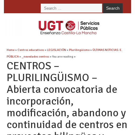
Home
»
Centros educativos
»
LEGISLACIÓN
»
Plurilingüismo
»
ÚLTIMAS NOTICIAS: E.
PÚBLICA
»
_novedades centros
» You are reading »
CENTROS –
PLURILINGÜISMO –
Abierta convocatoria de
incorporación,
modificación, abandono y
continuidad de centros en