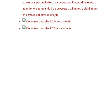
convoca el procedimiento de incorporación, modificación,
abandono y continuidad de proyectos bilingües y plurilingües
en centros educativos
330
KB
Anexos
46
KB
Instrucciones