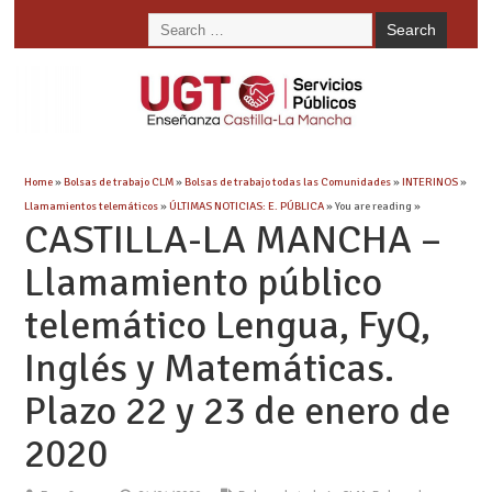
Home
»
Bolsas de trabajo CLM
»
Bolsas de trabajo todas las Comunidades
»
INTERINOS
»
Llamamientos telemáticos
»
ÚLTIMAS NOTICIAS: E. PÚBLICA
» You are reading »
CASTILLA-LA MANCHA –
Llamamiento público
telemático Lengua, FyQ,
Inglés y Matemáticas.
Plazo 22 y 23 de enero de
2020