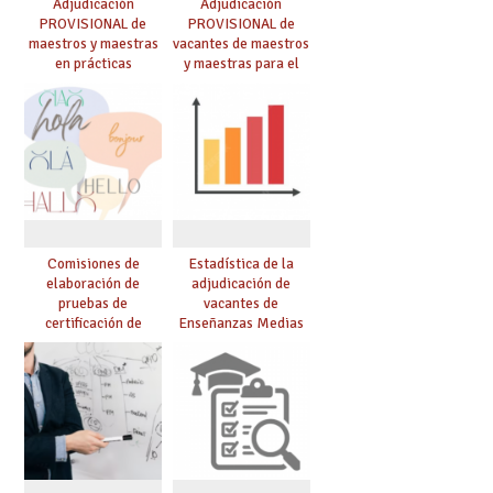
Adjudicación
Adjudicación
PROVISIONAL de
PROVISIONAL de
maestros y maestras
vacantes de maestros
en prácticas
y maestras para el
curso 26-27
Comisiones de
Estadística de la
elaboración de
adjudicación de
pruebas de
vacantes de
certificación de
Enseñanzas Medias
competencia
para el curso 26/27
lingüística: publicada
resolución definitiva