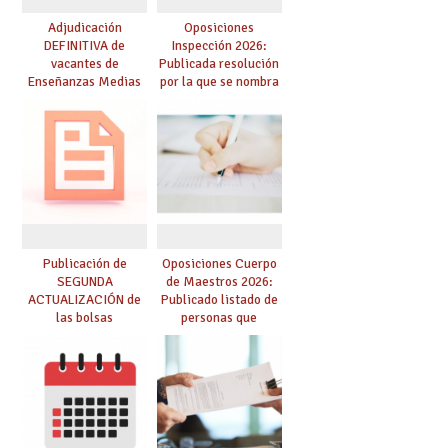
Adjudicación
Oposiciones
DEFINITIVA de
Inspección 2026:
vacantes de
Publicada resolución
Enseñanzas Medias
por la que se nombra
para el curso 26-27
funcionarios/as en
prácticas, se regulan
dichas prácticas y se
convoca acto público
de adjudicación
Publicación de
Oposiciones Cuerpo
SEGUNDA
de Maestros 2026:
ACTUALIZACIÓN de
Publicado listado de
las bolsas
personas que
provisionales de
adquieren nueva
Cuerpo de Maestros
especialidad
de especialidades
convocadas a
oposición