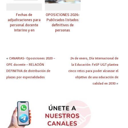
Fechas de
OPOSICIONES 2026:
adjudicaciones para
Publicados listados
personal docente
definitivos de
interino y en
personas
prácticas: todo lo que
seleccionadas. ¿Qué
debes saber
hacer ahora si he
obtenido plaza?
«
CANARIAS- Oposiciones 2020 –
24 de enero, Día Internacional de
OPE docente – RELACIÓN
la Educación: FeSP UGT plantea
DEFINITIVA de distribución de
cinco retos para poder alcanzar el
plazas por especialidades
objetivo de una educación de
calidad en 2030
»