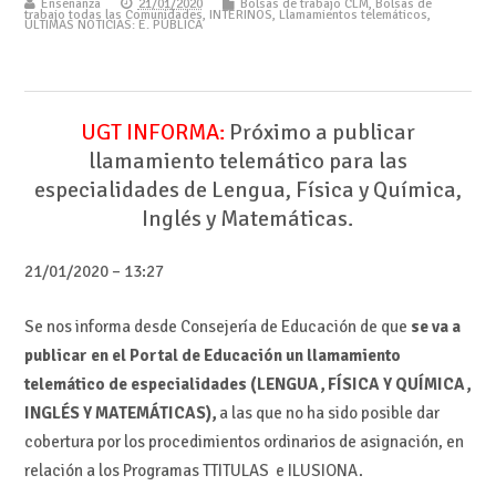
Enseñanza
21/01/2020
Bolsas de trabajo CLM
,
Bolsas de
trabajo todas las Comunidades
,
INTERINOS
,
Llamamientos telemáticos
,
ÚLTIMAS NOTICIAS: E. PÚBLICA
UGT INFORMA:
Próximo a publicar
llamamiento telemático para las
especialidades de Lengua, Física y Química,
Inglés y Matemáticas.
21/01/2020 – 13:27
Se nos informa desde Consejería de Educación de que
se va a
publicar en el Portal de Educación un llamamiento
telemático de especialidades (LENGUA, FÍSICA Y QUÍMICA,
INGLÉS Y MATEMÁTICAS),
a las que no ha sido posible dar
cobertura por los procedimientos ordinarios de asignación, en
relación a los Programas TTITULAS e ILUSIONA.