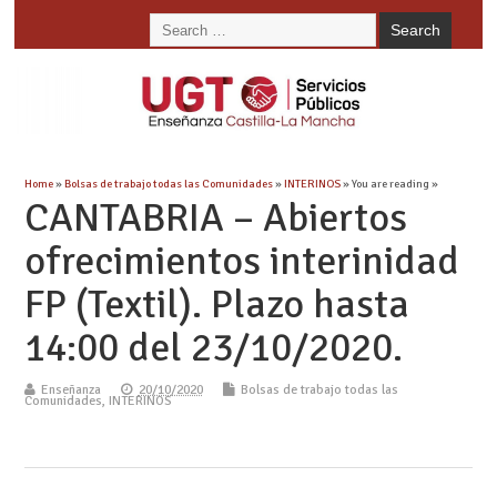
Home
»
Bolsas de trabajo todas las Comunidades
»
INTERINOS
» You are reading »
CANTABRIA – Abiertos
ofrecimientos interinidad
FP (Textil). Plazo hasta
14:00 del 23/10/2020.
Enseñanza
20/10/2020
Bolsas de trabajo todas las
Comunidades
,
INTERINOS