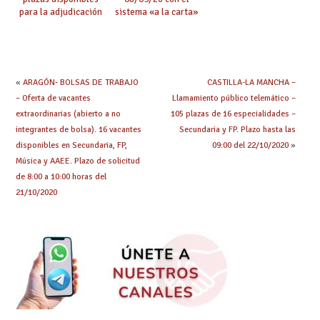
para la adjudicación
sistema «a la carta»
de mañana y abierto
conseguido con el
plazo de solicitudes
Acuerdo de Mejoras
«
ARAGÓN- BOLSAS DE TRABAJO
CASTILLA-LA MANCHA –
– Oferta de vacantes
Llamamiento público telemático –
extraordinarias (abierto a no
105 plazas de 16 especialidades –
integrantes de bolsa). 16 vacantes
Secundaria y FP. Plazo hasta las
disponibles en Secundaria, FP,
09:00 del 22/10/2020
»
Música y AAEE. Plazo de solicitud
de 8:00 a 10:00 horas del
21/10/2020