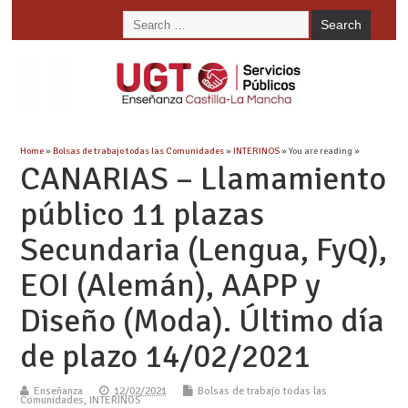
Home
»
Bolsas de trabajo todas las Comunidades
»
INTERINOS
» You are reading »
CANARIAS – Llamamiento
público 11 plazas
Secundaria (Lengua, FyQ),
EOI (Alemán), AAPP y
Diseño (Moda). Último día
de plazo 14/02/2021
Enseñanza
12/02/2021
Bolsas de trabajo todas las
Comunidades
,
INTERINOS