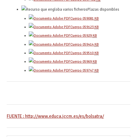
Plazas disponibles
Cuerpo 0590
81
KB
Cuerpo 0591
23
KB
Cuerpo 0592
9
KB
Cuerpo 0594
14
KB
Cuerpo 0595
10
KB
Cuerpo 0596
9
KB
Cuerpo 0597
47
KB
FUENTE : http://www.educa.jccm.es/es/bolsatra/