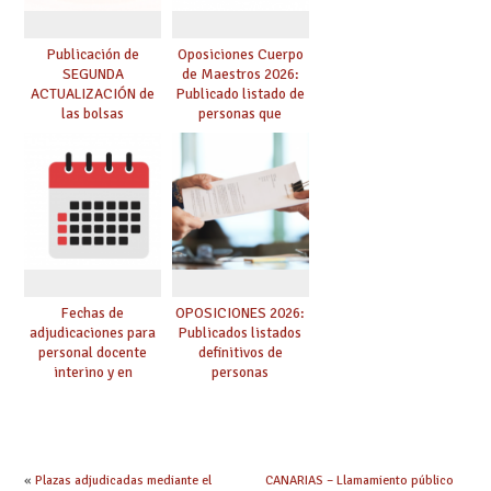
Publicación de
Oposiciones Cuerpo
SEGUNDA
de Maestros 2026:
ACTUALIZACIÓN de
Publicado listado de
las bolsas
personas que
provisionales de
adquieren nueva
Cuerpo de Maestros
especialidad
de especialidades
convocadas a
oposición
Fechas de
OPOSICIONES 2026:
adjudicaciones para
Publicados listados
personal docente
definitivos de
interino y en
personas
prácticas: todo lo que
seleccionadas. ¿Qué
debes saber
hacer ahora si he
obtenido plaza?
«
Plazas adjudicadas mediante el
CANARIAS – Llamamiento público