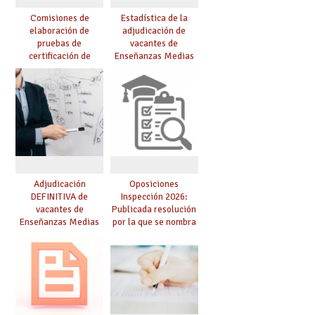
Comisiones de
Estadística de la
elaboración de
adjudicación de
pruebas de
vacantes de
certificación de
Enseñanzas Medias
competencia
para el curso 26/27
lingüística: publicada
resolución definitiva
Adjudicación
Oposiciones
DEFINITIVA de
Inspección 2026:
vacantes de
Publicada resolución
Enseñanzas Medias
por la que se nombra
para el curso 26-27
funcionarios/as en
prácticas, se regulan
dichas prácticas y se
convoca acto público
de adjudicación