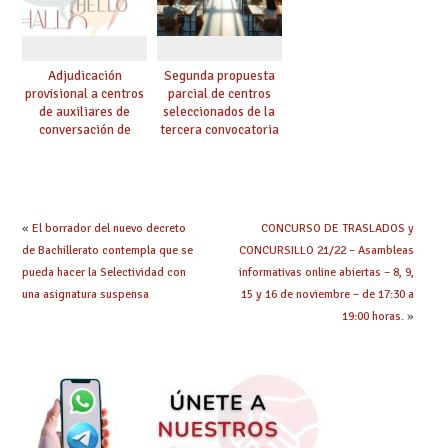
Adjudicación
Segunda propuesta
provisional a centros
parcial de centros
de auxiliares de
seleccionados de la
conversación de
tercera convocatoria
inglés y francés
de ayudas del Plan de
climatización en
colegios
«
El borrador del nuevo decreto
CONCURSO DE TRASLADOS y
de Bachillerato contempla que se
CONCURSILLO 21/22 – Asambleas
pueda hacer la Selectividad con
informativas online abiertas – 8, 9,
una asignatura suspensa
15 y 16 de noviembre – de 17:30 a
19:00 horas.
»