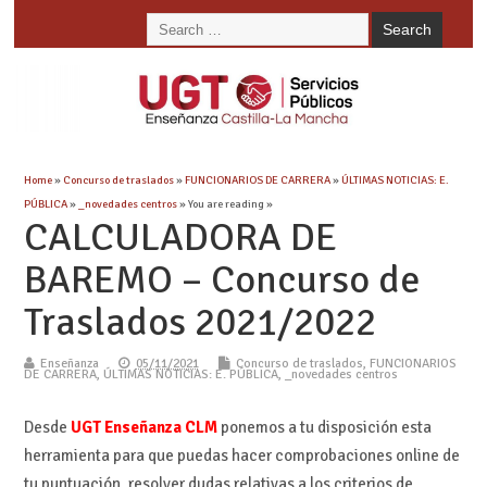
Home
»
Concurso de traslados
»
FUNCIONARIOS DE CARRERA
»
ÚLTIMAS NOTICIAS: E.
PÚBLICA
»
_novedades centros
» You are reading »
CALCULADORA DE
BAREMO – Concurso de
Traslados 2021/2022
Enseñanza
05/11/2021
Concurso de traslados
,
FUNCIONARIOS
DE CARRERA
,
ÚLTIMAS NOTICIAS: E. PÚBLICA
,
_novedades centros
Desde
UGT Enseñanza CLM
ponemos a tu disposición esta
herramienta para que puedas hacer comprobaciones online de
tu puntuación, resolver dudas relativas a los criterios de