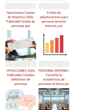
Oposiciones Cuerpo
Fechas de
de Maestros 2026:
adjudicaciones para
Publicado listado de
personal docente
personas que
interino y en
adquieren nueva
prácticas: todo lo que
especialidad
debes saber
OPOSICIONES 2026:
PERSONAL INTERINO:
Publicados listados
Consulta la
definitivos de
estadísticas de
personas
personas en bolsa por
seleccionadas. ¿Qué
cuerpo, especialidad
hacer ahora si he
y tipo de bolsa para
obtenido plaza?
el curso 26/27